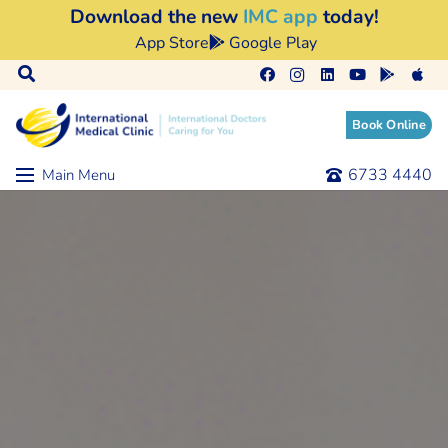
Download the new
IMC app
today!
App Store
Google Play
Book Online
6733 4440
Main Menu